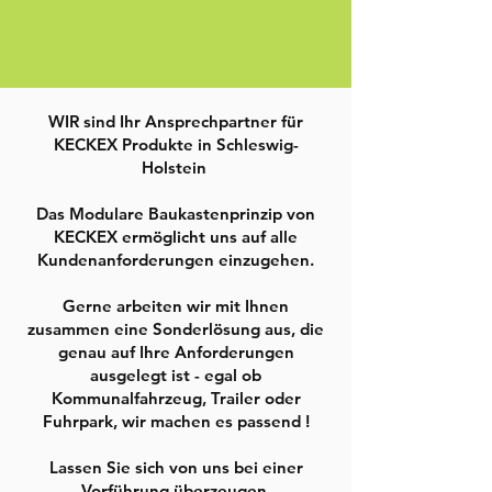
WIR sind Ihr Ansprechpartner für
KECKEX Produkte in Schleswig-
Holstein
Das Modulare Baukastenprinzip von
Kaugummi
KECKEX ermöglicht uns auf alle
entfernung
Kundenanforderungen einzugehen.
Mit unserem Inhouse
entwickelten Zubehör zur
Gerne arbeiten wir mit Ihnen
Kaugummi-Entfernung,
zusammen eine Sonderlösung aus, die
erzielen Sie selbst bei groben
genau auf Ihre Anforderungen
Verschmutzungen
ausgelegt ist - egal ob
erstaunliche Ergebnisse.
Kommunalfahrzeug, Trailer oder
Fuhrpark, wir machen es passend !
Lassen Sie sich von uns bei einer
Vorführung überzeugen