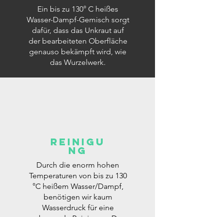
Ein bis zu 130° C heißes
Wasser-Dampf-Gemisch sorgt
dafür, dass das Unkraut auf
der bearbeiteten Oberfläche
genauso bekämpft wird, wie
das Wurzelwerk.
Reinigu
ng
Durch die enorm hohen
Temperaturen von bis zu 130
°C heißem Wasser/Dampf,
benötigen wir kaum
Wasserdruck für eine