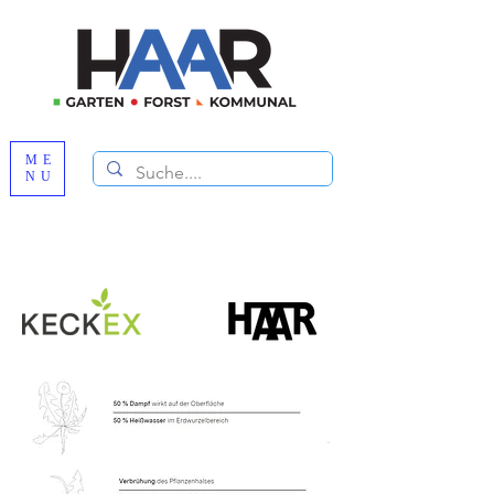
ME
NU