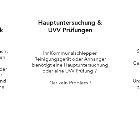
Hauptuntersuchung &
k
UVV Prüfungen
acht
S
Ihr Kommunalschlepper,
sen
Reinigungsgerät oder Anhänger
Ger
benötigt eine Hauptuntersuchung
 der
oder eine UVV Prüfung ?
r
und
Uns
Gar kein Problem !
ne
z