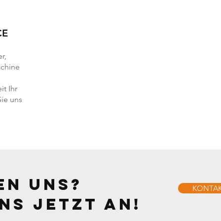
CE
r,
chine
t Ihr
Sie uns
en uns?
KONTAK
ns jetzt an!